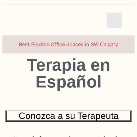
Rent Flexible Office Spaces in SW Calgary
Terapia en
About
Conscientia
Español
Our
Team
Office
Rental for
Conozca a su Terapeuta
Counsellors
in Calgary