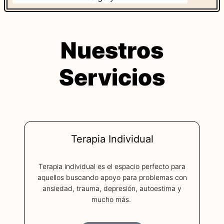
Affordable
Therapy
Therapeutic
Nuestros
Groups and
Servicios
Presentation
Conscious
Healing
Circle
Terapia Individual
Anxiety
Counselling
Terapia individual es el espacio perfecto para
Depression
aquellos buscando apoyo para problemas con
Counselling
ansiedad, trauma, depresión, autoestima y
mucho más.
Trauma